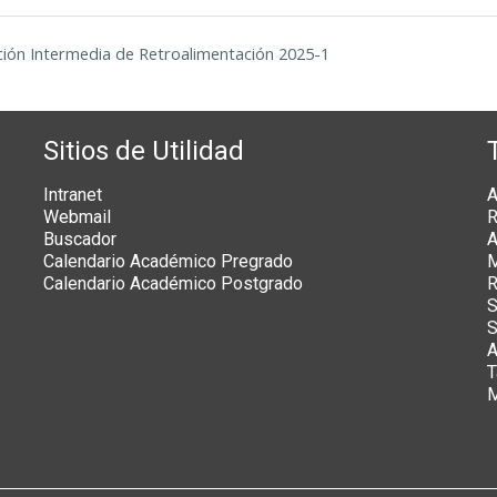
ación Intermedia de Retroalimentación 2025-1
Sitios de Utilidad
Intranet
A
Webmail
R
Buscador
A
Calendario Académico Pregrado
M
Calendario Académico Postgrado
R
S
S
A
T
M