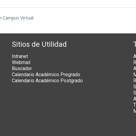
n Campus Virtual
Sitios de Utilidad
Intranet
A
Webmail
R
Buscador
A
Calendario Académico Pregrado
M
Calendario Académico Postgrado
R
S
S
A
T
M