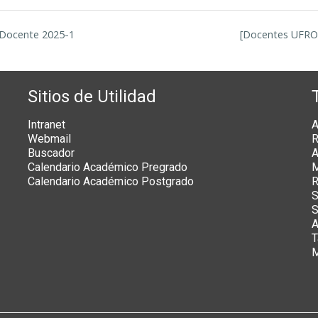
 Docente 2025-1
[Docentes UFRO] 
Sitios de Utilidad
Intranet
A
Webmail
R
Buscador
A
Calendario Académico Pregrado
M
Calendario Académico Postgrado
R
S
S
A
T
M