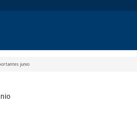
ortantes junio
unio
e