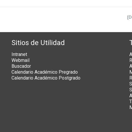
[D
Sitios de Utilidad
Intranet
A
Webmail
R
Buscador
A
Calendario Académico Pregrado
M
Calendario Académico Postgrado
R
S
S
A
T
M