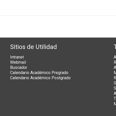
Sitios de Utilidad
Intranet
A
Webmail
R
Buscador
A
Calendario Académico Pregrado
M
Calendario Académico Postgrado
R
S
S
A
T
M