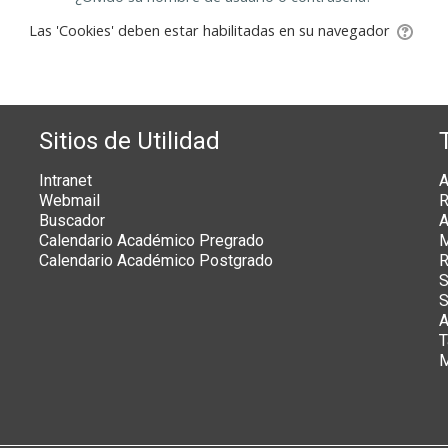
Las 'Cookies' deben estar habilitadas en su navegador
Sitios de Utilidad
Intranet
A
Webmail
R
Buscador
A
Calendario Académico Pregrado
M
Calendario Académico Postgrado
R
S
S
A
T
M