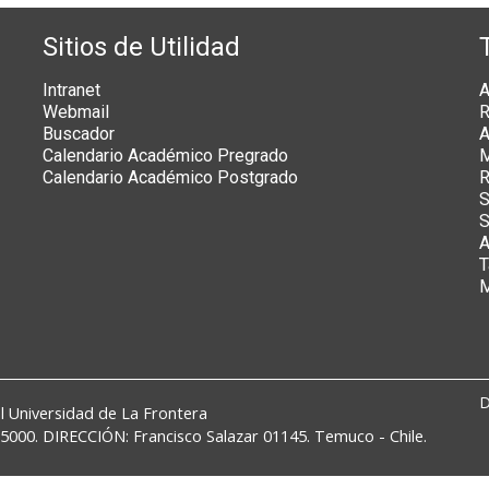
Sitios de Utilidad
Intranet
A
Webmail
R
Buscador
A
Calendario Académico Pregrado
M
Calendario Académico Postgrado
R
S
S
A
T
M
D
l
Universidad de La Frontera
000. DIRECCIÓN: Francisco Salazar 01145. Temuco - Chile.